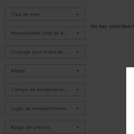
Tipo de vino
No hay coincidenci
Monovarietal (más de 85%)
Coupage (por orden de mayor a menor cantidad de uva)
Añada
Tiempo de envejecimiento
Lugar de envejecimiento
Rango de precios