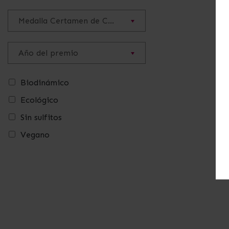
Medalla Certamen de Calidad Vinos DOP Jumilla
Año del premio
Biodinámico
Ecológico
Sin sulfitos
Vegano