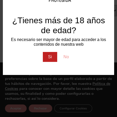
¿Tienes más de 18 años
de edad?
Es necesario ser mayor de edad para acceder a los
Biodinámico
contenidos de nuestra web
Ecológico
Si
No
Sin sulfitos
Utilizamos cookies propias y de terceros para analizar el uso
Vegano
del sitio web y mostrarte publicidad relacionada con tus
preferencias sobre la base de un perfil elaborado a partir de
tus hábitos de navegación. Por favor, lee nuestra
Política de
para conocer con mayor detalle las cookies que
Cookies
No hay coincidencias
usamos, su finalidad y como poder configurarlas o
rechazarlas, si así lo considera.
Aceptar
Rechazar
Configurar Cookies