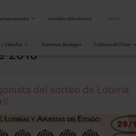
ternacionales
Gestión viticultores
 y Viñedos
Nuestras Bodegas
Cultura del Vino
de 2016
onista del sorteo de Lotería
il