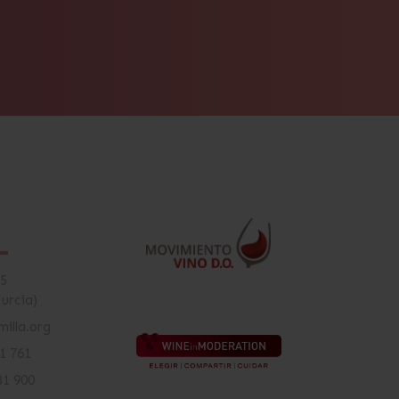
15
Murcia)
illa.org
81 761
81 900