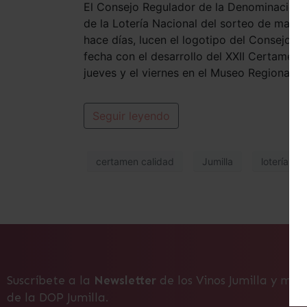
El Consejo Regulador de la Denominación 
de la Lotería Nacional del sorteo de mañan
hace días, lucen el logotipo del Consejo c
fecha con el desarrollo del XXII Certamen 
jueves y el viernes en el Museo Regional del
Seguir leyendo
certamen calidad
Jumilla
lotería na
Suscríbete a la
Newsletter
de los Vinos Jumilla y man
de la DOP Jumilla.