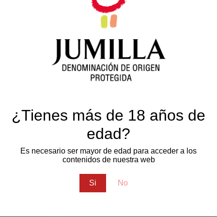
de Origen Protegida Vinos de Jumilla protagoniza los déc
a, 14 de abril. Los décimos, que se encuentran a la venta 
on motivo del 50º aniversario de su creación y coincidiend
de Calidad de los Vinos de Jumilla, que se desarrolla maña
 Vino ‘El arsenal’ de Jumilla.
¿Tienes más de 18 años de
cional
Robert Geddes
sorteo
edad?
Es necesario ser mayor de edad para acceder a los
contenidos de nuestra web
Si
No
ténte informado de las últimas noticias