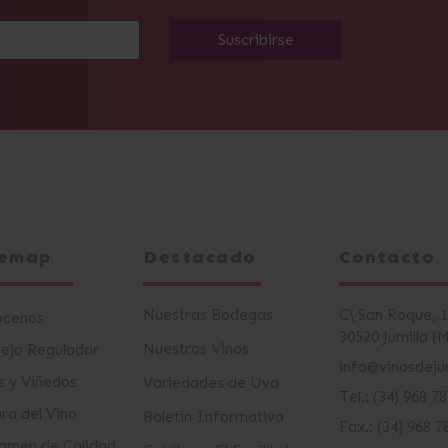
Suscribirse
temap
Destacado
Contacto
Nuestras Bodegas
C\ San Roque, 
ócenos
30520 Jumilla (
Nuestros Vinos
ejo Regulador
info@vinosdejum
s y Viñedos
Variedades de Uva
Tel.: (34) 968 7
ura del Vino
Boletín Informativo
Fax.: (34) 968 7
amen de Calidad