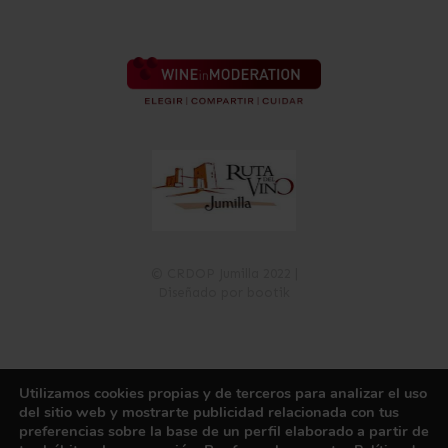
© CRDOP Jumilla 2022 |
Diseñado por bootik
Utilizamos cookies propias y de terceros para analizar el uso
Política de Privacidad
Política de Cookies
Aviso Legal
del sitio web y mostrarte publicidad relacionada con tus
Registro de Actividades de Tratamiento
Canal de información
preferencias sobre la base de un perfil elaborado a partir de