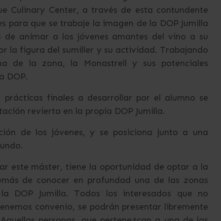
ue Culinary Center, a través de esta contundente
s para que se trabaje la imagen de la DOP Jumilla
s de animar a los jóvenes amantes del vino a su
or la figura del sumiller y su actividad. Trabajando
a de la zona, la Monastrell y sus potenciales
ta DOP.
prácticas finales a desarrollar por el alumno se
tación revierta en la propia DOP Jumilla.
ción de los jóvenes, y se posiciona junto a una
mundo.
ar este máster, tiene la oportunidad de optar a la
demás de conocer en profundad una de las zonas
 la DOP Jumilla. Todos los interesados que no
 tenemos convenio, se podrán presentar libremente
. Aquellas personas, que pertenezcan a una de las