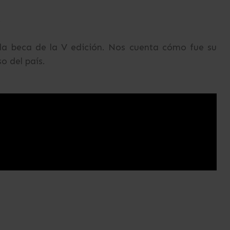
2
 la beca de la V edición. Nos cuenta cómo fue su
o del país.
1