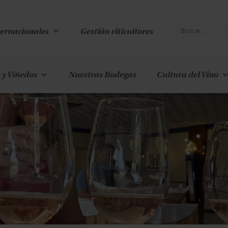
ternacionales
Gestión viticultores
 y Viñedos
Nuestras Bodegas
Cultura del Vino