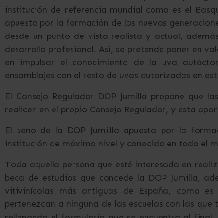
institución de referencia mundial como es el Basq
apuesta por la formación de las nuevas generacione
desde un punto de vista realista y actual, ademá
desarrollo profesional. Así, se pretende poner en val
en impulsar el conocimiento de la uva autócton
ensamblajes con el resto de uvas autorizadas en es
El Consejo Regulador DOP Jumilla propone que las 
realicen en el propio Consejo Regulador, y esta apor
El seno de la DOP Jumillla apuesta por la forma
institución de máximo nivel y conocida en todo el 
Toda aquella persona que esté interesada en realiz
beca de estudios que concede la DOP Jumilla, a
vitivinícolas más antiguas de España, como es
pertenezcan a ninguna de las escuelas con las que
rellenando el formulario que se encuentra al final