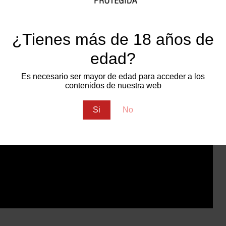
3
¿Tienes más de 18 años de
en el Master de Sumillería y Enomarketing en el
edad?
 en el CRDOP Jumilla, tal como él la define: Una
Es necesario ser mayor de edad para acceder a los
contenidos de nuestra web
Si
No