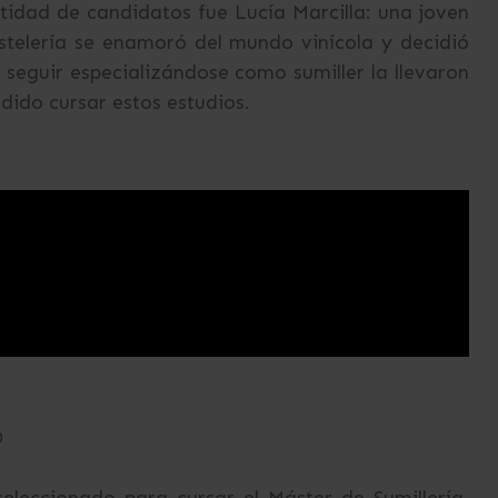
ntidad de candidatos fue Lucía Marcilla: una joven
stelería se enamoró del mundo vinícola y decidió
 seguir especializándose como sumiller la llevaron
odido cursar estos estudios.
0
seleccionado para cursar el Máster de Sumillería.