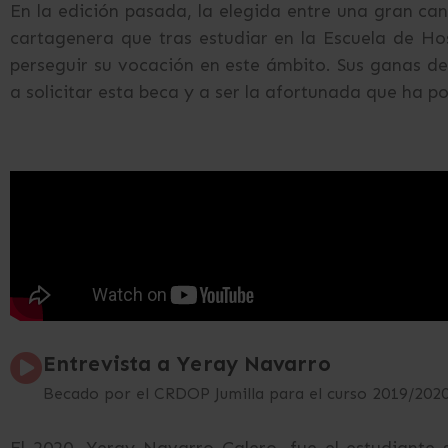
En la edición pasada, la elegida entre una gran ca
cartagenera que tras estudiar en la Escuela de Ho
perseguir su vocación en este ámbito. Sus ganas de
a solicitar esta beca y a ser la afortunada que ha p
Entrevista a Yeray Navarro
Becado por el CRDOP Jumilla para el curso 2019/202
El 2020, Yeray Navarro Calero, fue el estudiante 