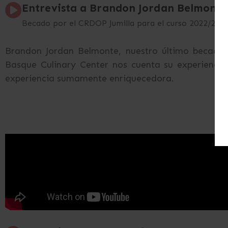
Entrevista a Brandon Jordan Belmonte
Becado por el CRDOP Jumilla para el curso 2022/202
Brandon Jordan Belmonte, nuestro último becado 
Basque Culinary Center nos cuenta su experiencia
experiencia sumamente enriquecedora.