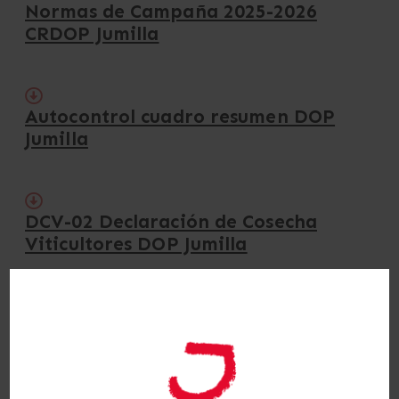
Normas de Campaña 2025-2026
CRDOP Jumilla
Autocontrol cuadro resumen DOP
Jumilla
DCV-02 Declaración de Cosecha
Viticultores DOP Jumilla
DPB-02 Declaración Producción
Bodega DOP Jumilla