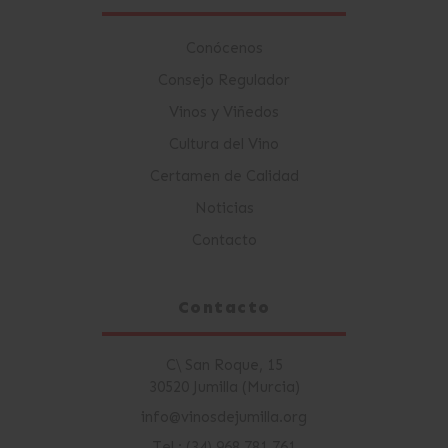
Conócenos
Consejo Regulador
Vinos y Viñedos
Cultura del Vino
Certamen de Calidad
Noticias
Contacto
Contacto
C\ San Roque, 15
30520 Jumilla (Murcia)
info@vinosdejumilla.org
Tel.: (34) 968 781 761