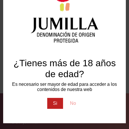
DE-02 Declaración de Existencias
DOP Jumilla (.xls)
Presupuestos del Consejo Regulador
de la DOP Jumilla
¿Tienes más de 18 años
de edad?
Conoce las estadísticas de la DOP
Jumilla
Es necesario ser mayor de edad para acceder a los
contenidos de nuestra web
Si
No
Suscríbete a la
Newsletter
de los Vinos Jumilla y
manténte informado de las últimas noticias de la
DOP Jumilla.