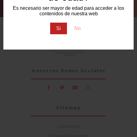
Alternative:
Es necesario ser mayor de edad para acceder a los
contenidos de nuestra web
Si
No
Nuestras Redes Sociales
Sitemap
Conócenos
Consejo Regulador