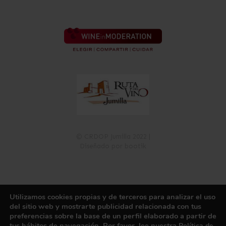
© CRDOP Jumilla 2022 |
Diseñado por bootik
Utilizamos cookies propias y de terceros para analizar el uso
Política de Privacidad
Política de Cookies
Aviso Legal
del sitio web y mostrarte publicidad relacionada con tus
Registro de Actividades de Tratamiento
Canal de información
preferencias sobre la base de un perfil elaborado a partir de
tus hábitos de navegación. Por favor, lee nuestra
Política de