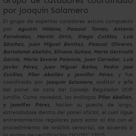
Grupo de catadores coordinado
por Joaquín Salamero
El grupo de expertos catadores estuvo compuesto
por:
Agustín Miñana, Pascual Tomás, Antonio
Fernández, Martín Ortíz, Diego Cutillas, Luis
Sánchez, Juan Miguel Benítez, Pascual Olivares,
Bartolomé Abellán, Silvano Guirao, María Gertrudis
García, María Severa Palencia, Juan Corredor, Luis
Javier Pérez, Juan Miguel Baños, Pedro José
Cutillas
,
Pilar Abellán y Jennifer Pérez
, y fue
coordinado por
Joaquín Salamero
, auditor y jefe
del panel de cata del Consejo Regulador DOP
Jumilla. Como novedad, las enólogas
Pilar Abellán,
y Jennifer Pérez
, hacían su puesta de largo,
estrenándose dentro del panel oficial, el cual sigue
entrenamientos regulares para estar al día con el
procedimiento de análisis sensorial, de acuerdo a
la norma de certificación ISO/IEC 17025.