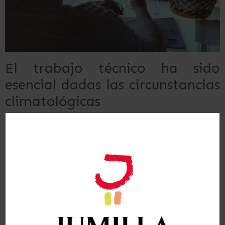
El trabajo técnico ha sido
esencial dadas las circunstancias
climatológicas
En esta añada 2023, climatológicamente marcada
por la sequía y una merma importante en la
producción debido a la ausencia de lluvias, el
trabajo técnico ha sido esencial a la hora de
seleccionar el momento óptimo de vendimia,
buscando con meticulosidad la homogeneidad en
la maduración de la uva. Debido a la sequía que se
arrastra desde hace ya dos años, muchas vides
cultivadas en secano no pudieron salir del letargo