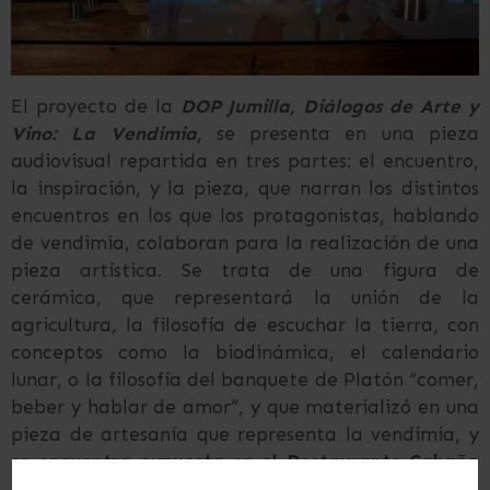
El proyecto de la
DOP Jumilla, Diálogos de Arte y
Vino: La Vendimia,
se presenta en una pieza
audiovisual repartida en tres partes: el encuentro,
la inspiración, y la pieza, que narran los distintos
encuentros en los que los protagonistas, hablando
de vendimia, colaboran para la realización de una
pieza artística. Se trata de una figura de
cerámica, que representará la unión de la
agricultura, la filosofía de escuchar la tierra, con
conceptos como la biodinámica, el calendario
lunar, o la filosofía del banquete de Platón “comer,
beber y hablar de amor”, y que materializó en una
pieza de artesanía que representa la vendimia, y
se encuentra expuesta en el Restaurante Cabaña
Buenavista (El Palmar, Murcia).