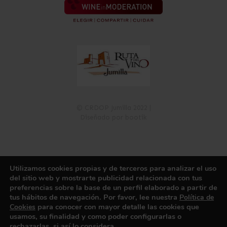
© CRDOP Jumilla 2022 |
Diseñado por bootik
Utilizamos cookies propias y de terceros para analizar el uso
Política de Privacidad
Política de Cookies
Aviso Legal
del sitio web y mostrarte publicidad relacionada con tus
Registro de Actividades de Tratamiento
Canal de información
preferencias sobre la base de un perfil elaborado a partir de
tus hábitos de navegación. Por favor, lee nuestra
Política de
para conocer con mayor detalle las cookies que
Cookies
usamos, su finalidad y como poder configurarlas o
rechazarlas, si así lo considera.