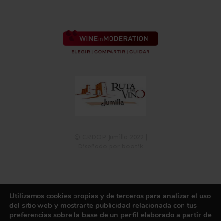
© CRDOP Jumilla 2022 |
Diseñado por bootik
Utilizamos cookies propias y de terceros para analizar el uso
Política de Privacidad
Política de Cookies
Aviso Legal
del sitio web y mostrarte publicidad relacionada con tus
Registro de Actividades de Tratamiento
Canal de información
preferencias sobre la base de un perfil elaborado a partir de