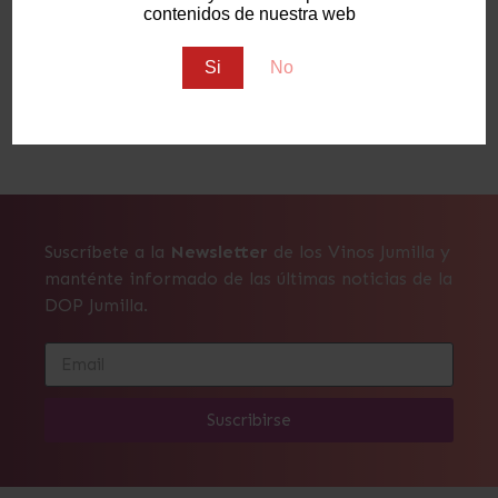
contenidos de nuestra web
Si
No
ANTERIOR
SIGUIENTE
Bodegas Luzón lanza la gama Colección, su apuesta más innovadora
Jumilla se convierte en la primera Denominación de Origen Protegida supra autonómica en obtener el certificado de acreditación de ENAC
Suscríbete a la
Newsletter
de los Vinos Jumilla y
manténte informado de las últimas noticias de la
DOP Jumilla.
Suscribirse
Alternative: