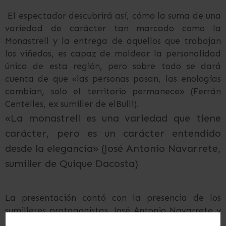
El espectador descubrirá así, cómo la suma de una
variedad de carácter tan marcado como la
Monastrell y la entrega de aquellos que trabajan
los viñedos, es capaz de moldear la personalidad
única de esta región, pero sobre todo se dará
cuenta de que «las personas pasan, las enologías
cambian, solo el territorio permanece» (Ferrán
Centelles, ex sumiller de elBulli).
«La monastrell es una variedad que tiene
carácter, pero es un carácter entendido
desde la elegancia» (José Antonio Navarrete,
sumiller de Quique Dacosta)
La presentación contó con la presencia de los
sumilleres protagonistas, José Antonio Navarrete y
Juan Luis García que, acompañados por Ferrán