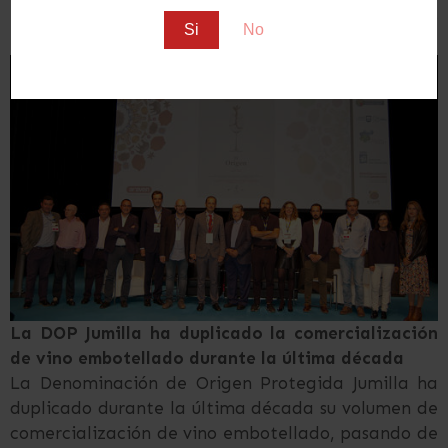
El documental será también presentado en público
Si
No
en Madrid y en Murcia, próximamente.
La DOP Jumilla ha duplicado la comercialización
de vino embotellado durante la última década
La Denominación de Origen Protegida Jumilla ha
duplicado durante la última década su volumen de
comercialización de vino embotellado, pasando de