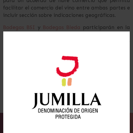
para un acuerdo de libre comercio que permita
facilitar el comercio del vino entre ambas partes e
incluir sección sobre indicaciones geográficas.
Bodegas BSI
y
Bodegas Bleda
participarán en la
muestra con stand propio, al igual que el Consejo
Regulador, que acude en pleno para promocionar
los vinos de la DO Jumilla.
ANTERIOR
SIGUIENTE
El Consejo Regulador de la DOP Jumilla dona 11.600 euros a Cáritas para financiar proyectos sociales
La DO Jumilla consolida sus vinos en Prowein, la muestra más importante del sector que tiene lugar en Alemania
Suscríbete a la
Newsletter
de los Vinos Jumilla y