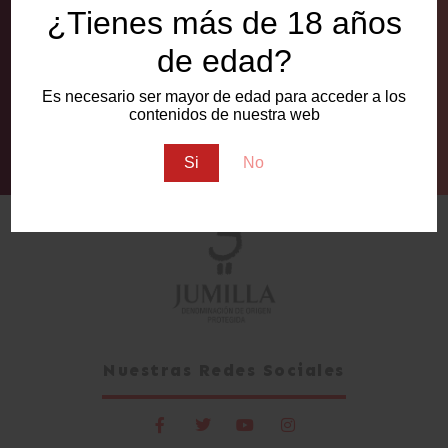
manténte informado de las últimas noticias de la
¿Tienes más de 18 años
DOP Jumilla.
de edad?
Es necesario ser mayor de edad para acceder a los
contenidos de nuestra web
Suscribirse
Si
No
Alternative:
Nuestras Redes Sociales