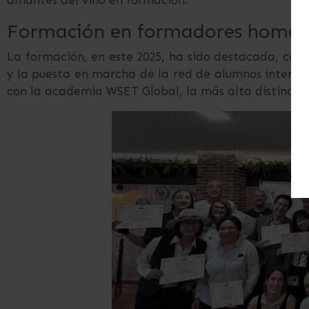
amantes del vino en formación.
Formación en formadores homolo
La formación, en este 2025, ha sido destacada, con
y la puesta en marcha de la red de alumnos interna
con la academia WSET Global, la más alta distinción