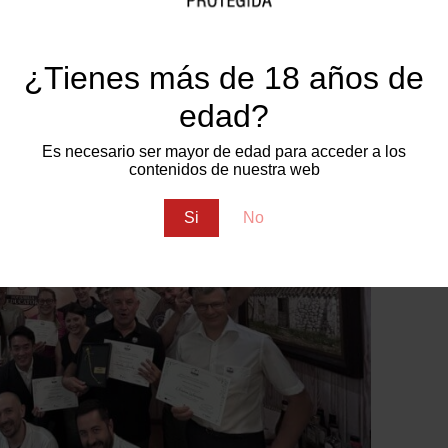
gados de la DOP Jumilla
¿Tienes más de 18 años de
 el primer curso de formadores homologados de la DOP
cionales de la
Jumilla Wine School en inglés
, y en col
edad?
 académica de los expertos del vino mundial.
Es necesario ser mayor de edad para acceder a los
contenidos de nuestra web
Si
No