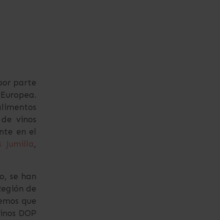
por parte
 Europea.
alimentos
 de vinos
nte en el
s Jumilla
,
o, se han
Región de
eemos que
vinos DOP