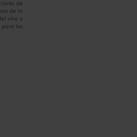
ctores de
smo de la
el vino y
 para los