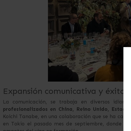
Expansión comunicativa y éxito 
La comunicación, se trabaja en diversos idiom
profesionalizados en China, Reino Unido, Estado
Koichi Tanabe, en una colaboración que se ha califi
en Tokio el pasado mes de septiembre, donde se 