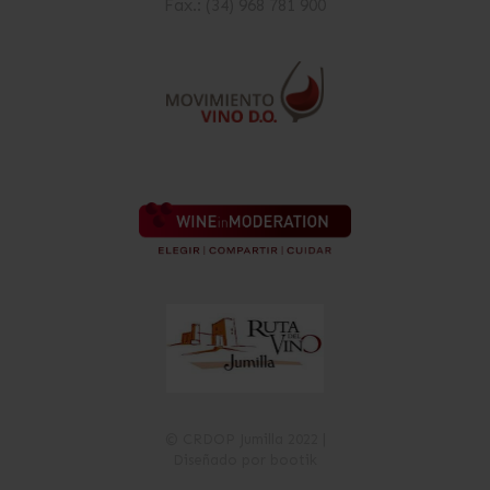
Fax.: (34) 968 781 900
© CRDOP Jumilla 2022 |
Diseñado por bootik