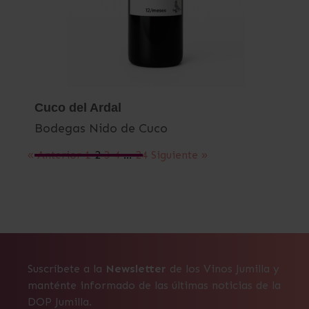
Cuco del Ardal
Bodegas Nido de Cuco
« Anterior
1
2
3
4
…
24
Siguiente »
Suscríbete a la
Newsletter
de los Vinos Jumilla y
manténte informado de las últimas noticias de la
DOP Jumilla.