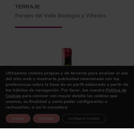
TERRAJE
Parajes del Valle Bodegas y Viñedos
Utilizamos cookies propias y de terceros para analizar el uso
del sitio web y mostrarte publicidad relacionada con tus
preferencias sobre la base de un perfil elaborado a partir de
tus hábitos de navegación. Por favor, lee nuestra
Política de
para conocer con mayor detalle las cookies que
Cookies
usamos, su finalidad y como poder configurarlas o
rechazarlas, si así lo considera.
Aceptar
Rechazar
Configurar Cookies