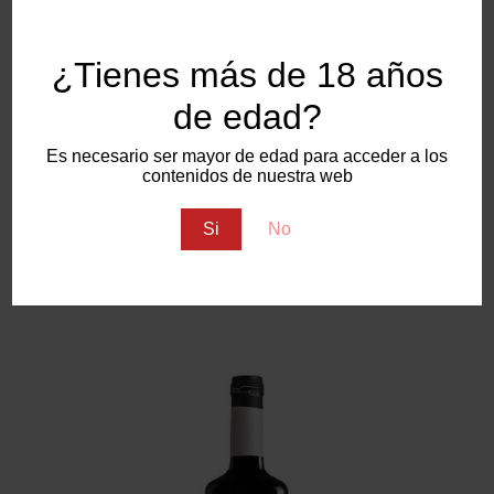
¿Tienes más de 18 años
de edad?
Es necesario ser mayor de edad para acceder a los
contenidos de nuestra web
HISPALÍS TINTO MONASTRELL
Si
No
Bodegas Salzillo