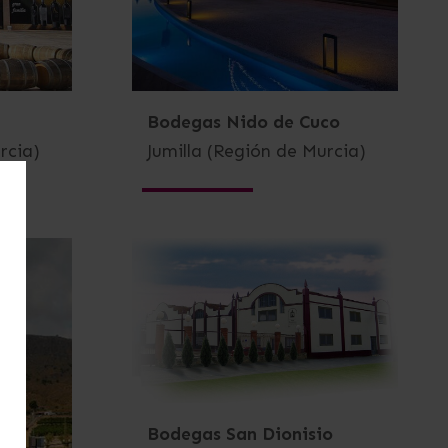
Bodegas Nido de Cuco
rcia)
Jumilla (Región de Murcia)
Bodegas San Dionisio