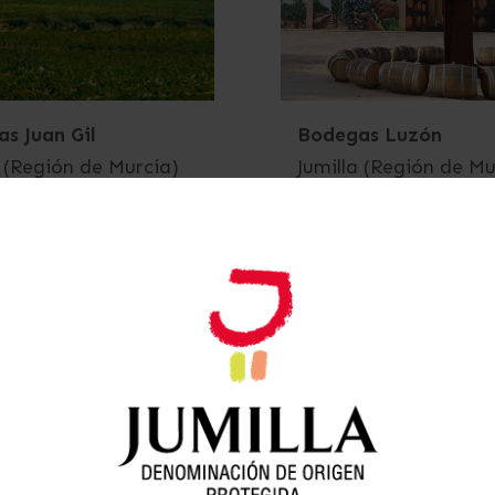
s Juan Gil
Bodegas Luzón
a (Región de Murcia)
Jumilla (Región de Mu
as Pío del Ramo