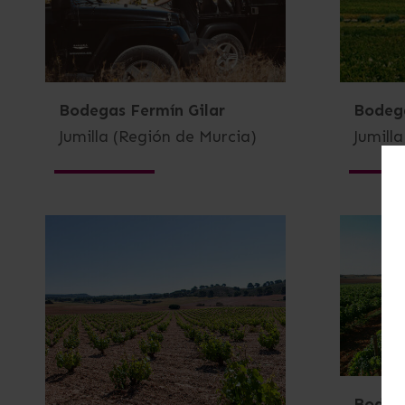
Bodegas Fermín Gilar
Bodega
Jumilla (Región de Murcia)
Jumill
Bodeg