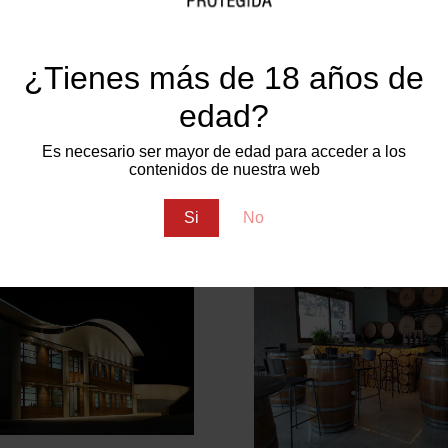
(Castilla-La Mancha)
¿Tienes más de 18 años de
Bodegas Salzillo
edad?
Jumilla (Región de Mu
Es necesario ser mayor de edad para acceder a los
contenidos de nuestra web
Si
No