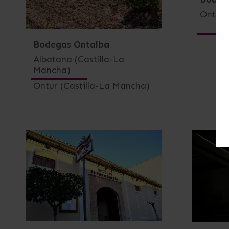
Ontur 
Bodegas Ontalba
Albatana (Castilla-La
Mancha)
Ontur (Castilla-La Mancha)