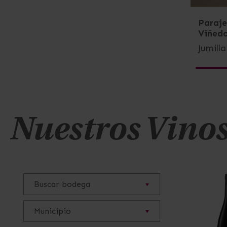
Paraje
Viñed
Jumill
Nuestros Vino
Buscar bodega
Municipio