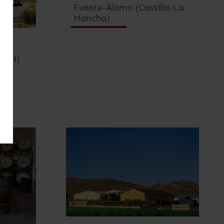
Fuente-Álamo (Castilla-La
Mancha)
rcia)