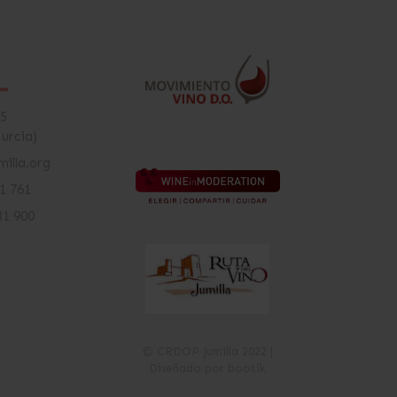
15
Murcia)
illa.org
81 761
81 900
© CRDOP Jumilla 2022 |
Diseñado por bootik