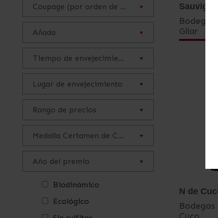
Sauvigno
Coupage (por orden de mayor a menor cantidad de uva)
Bodegas 
Gilar
Añada
Tiempo de envejecimiento
Lugar de envejecimiento
Rango de precios
Medalla Certamen de Calidad Vinos DOP Jumilla
Año del premio
Biodinámico
N de Cuc
Ecológico
Bodegas 
Cuco
Sin sulfitos