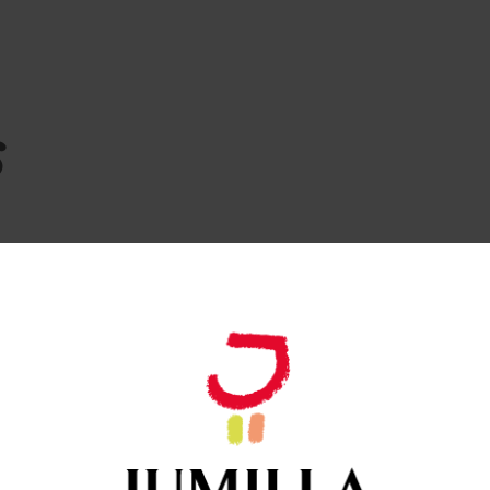
s
eneración
Cuarta Generación
Cu