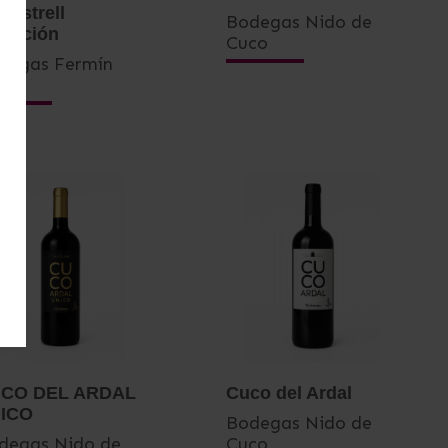
nastrell
Bodegas Nido de
lección
Cuco
degas Fermín
ar
CO DEL ARDAL
Cuco del Ardal
ICO
Bodegas Nido de
degas Nido de
Cuco