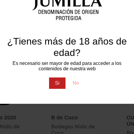
n Blanc
Monastrell
Mo
Se
Fermín
Bodegas Fermín
Gilar
Bo
Gil
¿Tienes más de 18 años de
edad?
Es necesario ser mayor de edad para acceder a los
contenidos de nuestra web
Si
No
o 2020
B de Cuco
CU
ÚN
Nido de
Bodegas Nido de
Cuco
Bo