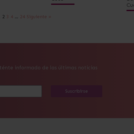
Cu
1
2
3
4
…
24
Siguiente »
ténte informado de las últimas noticias
Suscribirse