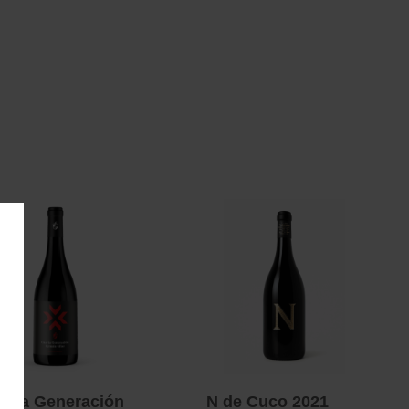
arta Generación
N de Cuco 2021