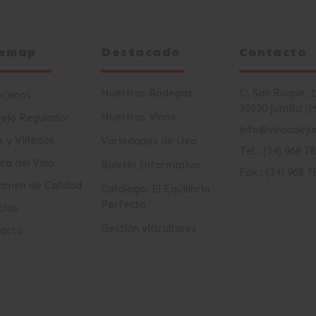
temap
Destacado
Contacto
Nuestras Bodegas
C\ San Roque, 
ócenos
30520 Jumilla (
Nuestros Vinos
ejo Regulador
info@vinosdejum
s y Viñedos
Variedades de Uva
Tel.: (34) 968 7
ura del Vino
Boletín Informativo
Fax.: (34) 968 7
amen de Calidad
Catálogo: El Equilibrio
Perfecto
cias
Gestión viticultores
acto