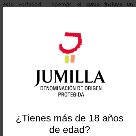
esta variedad. Además,
el curso incluye un
estudio de suelos de los viñedos tradicionales de
Monastrell en secano de la DOP Jumilla
. Al
finalizar su estancia, los estudiantes, deberán
demostrar haber adquirido conocimientos
profundos sobre la región para recibir su diploma
oficial de “Formador en vinos DOP Jumilla”.
Además, se entrega un reconocimiento a los dos
mejores estudiantes del curso.
Seminario online gratuito
“Altura, tradición y calor:
Explorando los vinos de Jumilla”
¿Tienes más de 18 años
de edad?
El pasado 26 de marzo, la secretaria gerente del