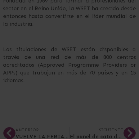
Fundada en 1969 para formar a profesionales del
sector en el Reino Unido, la WSET ha crecido desde
entonces hasta convertirse en el líder mundial de
la industria.
Las titulaciones de WSET están disponibles a
través de una red de más de 800 centros
acreditados (Approved Programme Providers or
APPs) que trabajan en más de 70 países y en 15
idiomas.
ANTERIOR
SIGUIENTE
VUELVE LA FERIA DE VINOS DOP JUMILLA DE SEMANA SANTA
El panel de cata del Consejo Regulador DOP Jumilla califica la añada 2025 como “Muy Buena”