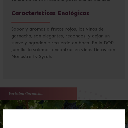
Características Enológicas
Sabor y aromas a frutos rojos, los vinos de
garnacha, son elegantes, redondos, y dejan un
suave y agradable recuerdo en boca. En la DOP
Jumilla, la solemos encontrar en vinos tintos con
Monastrell y Syrah.
Variedad Garnacha