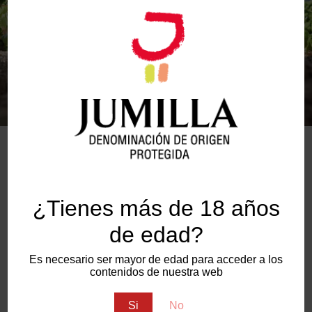
EN LA DOP JUMILLA, ESTA UVA
SE VENDIMIA CON SU MÁXIMO
POTENCIAL
¿Tienes más de 18 años
de edad?
Es necesario ser mayor de edad para acceder a los
Ver ficha: Cabernet Sauvignon
contenidos de nuestra web
Si
No
Ver ficha: Merlot