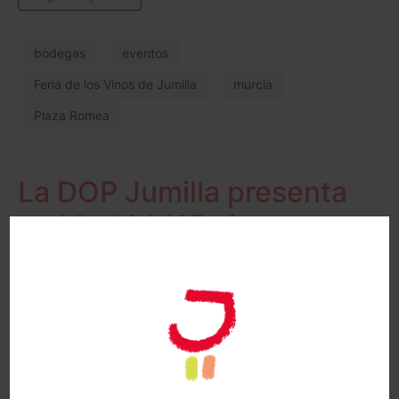
bodegas
eventos
Feria de los Vinos de Jumilla
murcia
Plaza Romea
La DOP Jumilla presenta
en Madrid 115 vinos
calificados como “Muy
buenos” por la Guía Peñín