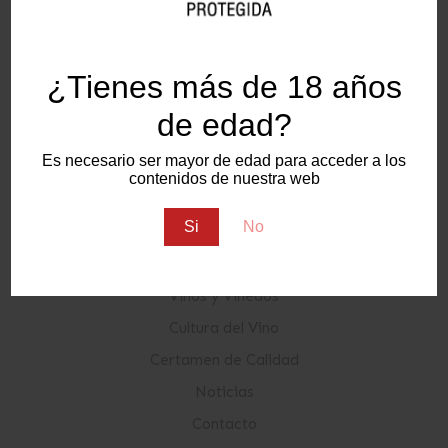
Nuestras Redes Sociales
¿Tienes más de 18 años
de edad?
Es necesario ser mayor de edad para acceder a los
Sitemap
contenidos de nuestra web
Si
No
Conócenos
Consejo Regulador
Vinos y Viñedos
Cultura del Vino
Certamen de Calidad
Noticias
Contacto