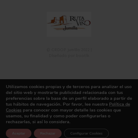
© CRDOP Jumilla 2022 |
Diseñado por bootik
Utilizamos cookies propias y de terceros para analizar el uso
Política de Privacidad
Política de Cookies
Aviso Legal
del sitio web y mostrarte publicidad relacionada con tus
Registro de Actividades de Tratamiento
Canal de información
preferencias sobre la base de un perfil elaborado a partir de
tus hábitos de navegación. Por favor, lee nuestra
Política de
para conocer con mayor detalle las cookies que
Cookies
usamos, su finalidad y como poder configurarlas o
rechazarlas, si así lo considera.
Aceptar
Rechazar
Configurar Cookies