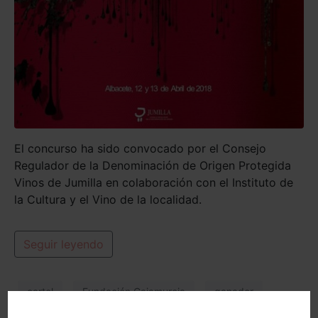
El concurso ha sido convocado por el Consejo
Regulador de la Denominación de Origen Protegida
Vinos de Jumilla en colaboración con el Instituto de
la Cultura y el Vino de la localidad.
Seguir leyendo
cartel
Fundación Cajamurcia
ganador
jurado
XXIV Certamen de Calidad