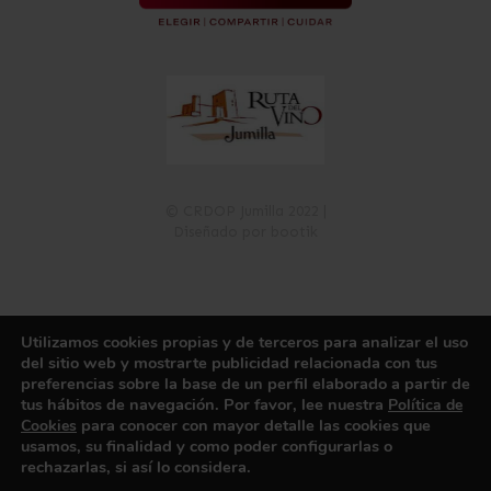
© CRDOP Jumilla 2022 |
Diseñado por bootik
Utilizamos cookies propias y de terceros para analizar el uso
Política de Privacidad
Política de Cookies
Aviso Legal
del sitio web y mostrarte publicidad relacionada con tus
Registro de Actividades de Tratamiento
Canal de información
preferencias sobre la base de un perfil elaborado a partir de
tus hábitos de navegación. Por favor, lee nuestra
Política de
para conocer con mayor detalle las cookies que
Cookies
usamos, su finalidad y como poder configurarlas o
rechazarlas, si así lo considera.