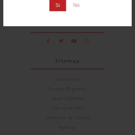
Si
No
Nuestras Redes Sociales
Sitemap
Conócenos
Consejo Regulador
Vinos y Viñedos
Cultura del Vino
Certamen de Calidad
Noticias