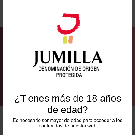
Suscríbete a la
Newsletter
de los Vinos Jumilla y
manténte informado de las últimas noticias de la
DOP Jumilla.
Suscribirse
¿Tienes más de 18 años
Alternative:
de edad?
Es necesario ser mayor de edad para acceder a los
contenidos de nuestra web